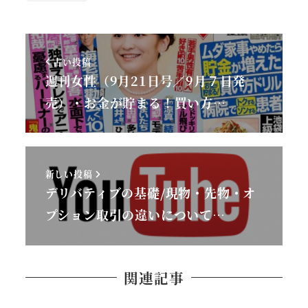
古い投稿
週刊女性（9月21日号／9月７日発
売）・お金が貯まる！買い方…
新しい投稿
デリバティブの基礎/現物・先物・オ
プション取引の違いについて…
関連記事