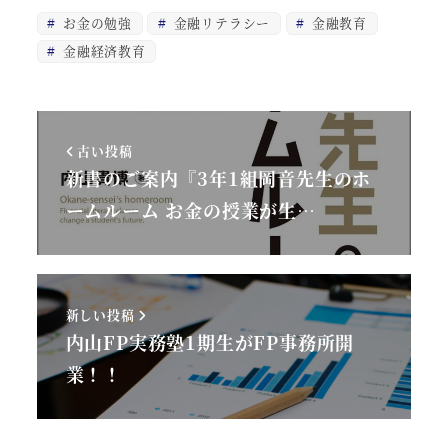
お金の勉強
金融リテラシー
金融教育
金融経済教育
古い投稿
新書のご案内『3年1組岡音先生のホ
ームルーム お金の授業が生…
新しい投稿
内山FP実務塾1期生がFP事務所開
業！！