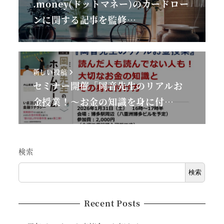
.money(ドットマネー)のカードロー
ンに関する記事を監修…
新しい投稿
セミナー開催「岡音先生のリアルお
金授業！～お金の知識を身に付…
検索
検索
Recent Posts