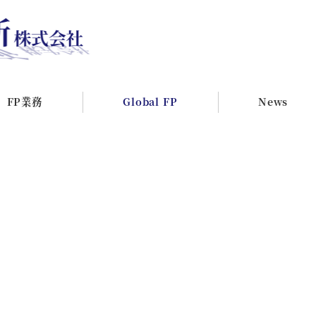
FP業務
Global FP
News