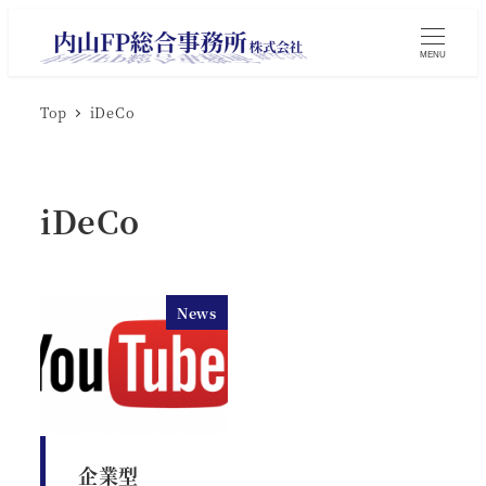
MENU
Top
iDeCo
iDeCo
News
企業型